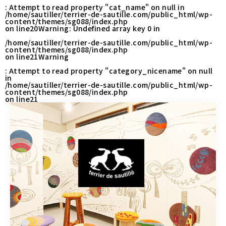
CONTACT
: Attempt to read property "cat_name" on null in
/home/sautiller/terrier-de-sautille.com/public_html/wp-
content/themes/sg088/index.php
on line
20
Warning
: Undefined array key 0 in
/home/sautiller/terrier-de-sautille.com/public_html/wp-
営業時間
11:00～18:00
content/themes/sg088/index.php
on line
21
Warning
土・日・祝日を除く
: Attempt to read property "category_nicename" on null
in
/home/sautiller/terrier-de-sautille.com/public_html/wp-
content/themes/sg088/index.php
お問い合わせはこちら
on line
21