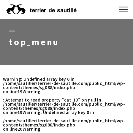
ABOUT US
CATEGORY
top_menu
PRODUCT
ORDER MADE
Warning
: Undefined array key 0 in
/home/sautiller/terrier-de-sautille.com/public_html/wp-
RUG GUIDE
content/themes/sg088/index.php
on line
19
Warning
: Attempt to read property "cat_ID" on null in
NEWS
/home/sautiller/terrier-de-sautille.com/public_html/wp-
content/themes/sg088/index.php
on line
19
Warning
: Undefined array key 0 in
ONLINE SHOP
/home/sautiller/terrier-de-sautille.com/public_html/wp-
content/themes/sg088/index.php
on line
20
Warning