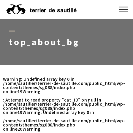
ABOUT US
CATEGORY
top_about_bg
PRODUCT
ORDER MADE
Warning
: Undefined array key 0 in
/home/sautiller/terrier-de-sautille.com/public_html/wp-
RUG GUIDE
content/themes/sg088/index.php
on line
19
Warning
: Attempt to read property "cat_ID" on null in
NEWS
/home/sautiller/terrier-de-sautille.com/public_html/wp-
content/themes/sg088/index.php
on line
19
Warning
: Undefined array key 0 in
ONLINE SHOP
/home/sautiller/terrier-de-sautille.com/public_html/wp-
content/themes/sg088/index.php
on line
20
Warning