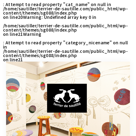
CONTACT
: Attempt to read property "cat_name" on null in
/home/sautiller/terrier-de-sautille.com/public_html/wp-
content/themes/sg088/index.php
on line
20
Warning
: Undefined array key 0 in
/home/sautiller/terrier-de-sautille.com/public_html/wp-
営業時間
11:00～18:00
content/themes/sg088/index.php
on line
21
Warning
土・日・祝日を除く
: Attempt to read property "category_nicename" on null
in
/home/sautiller/terrier-de-sautille.com/public_html/wp-
content/themes/sg088/index.php
お問い合わせはこちら
on line
21