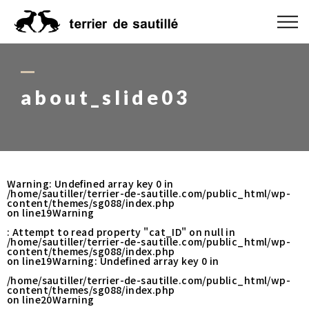
ABOUT US
CATEGORY
about_slide03
PRODUCT
ORDER MADE
Warning
: Undefined array key 0 in
/home/sautiller/terrier-de-sautille.com/public_html/wp-
RUG GUIDE
content/themes/sg088/index.php
on line
19
Warning
: Attempt to read property "cat_ID" on null in
NEWS
/home/sautiller/terrier-de-sautille.com/public_html/wp-
content/themes/sg088/index.php
on line
19
Warning
: Undefined array key 0 in
ONLINE SHOP
/home/sautiller/terrier-de-sautille.com/public_html/wp-
content/themes/sg088/index.php
on line
20
Warning