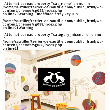
CONTACT
: Attempt to read property "cat_name" on null in
/home/sautiller/terrier-de-sautille.com/public_html/wp-
content/themes/sg088/index.php
on line
20
Warning
: Undefined array key 0 in
/home/sautiller/terrier-de-sautille.com/public_html/wp-
営業時間
11:00～18:00
content/themes/sg088/index.php
on line
21
Warning
土・日・祝日を除く
: Attempt to read property "category_nicename" on null
in
/home/sautiller/terrier-de-sautille.com/public_html/wp-
content/themes/sg088/index.php
お問い合わせはこちら
on line
21