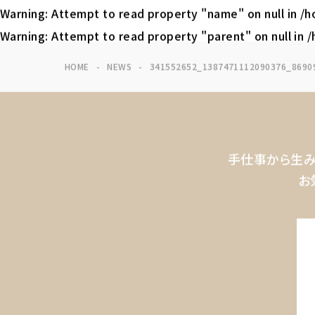
Warning
: Attempt to read property "name" on null in
/h
Warning
: Attempt to read property "parent" on null in
/
HOME
NEWS
341552652_1387471112090376_8690
手仕事から生み
お