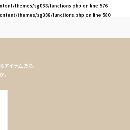
content/themes/sg088/functions.php
on line
576
-content/themes/sg088/functions.php
on line
580
るアイテムたち。
か。