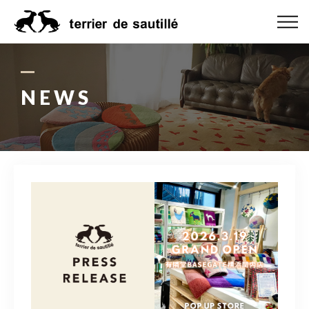
ABOUT US
CATEGORY
NEWS
PRODUCT
ORDER MADE
RUG GUIDE
NEWS
ONLINE SHOP