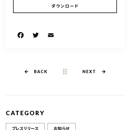
ダウンロード
F
T
E
共
a
w
m
有
c
it
ai
e
te
l
b
r
BACK
NEXT
o
o
k
CATEGORY
プレスリリース
お知らせ