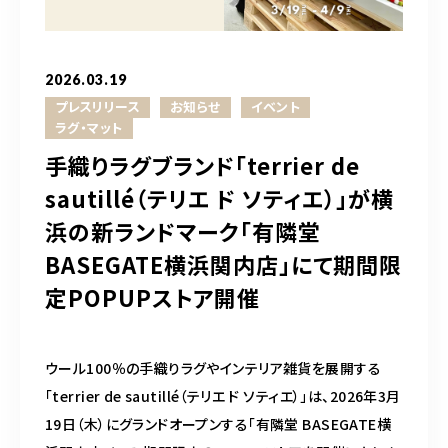
CONTACT
2026.03.19
営業時間
11:00～18:00
プレスリリース
お知らせ
イベント
土・日・祝日を除く
ラグ・マット
手織りラグブランド「terrier de
sautillé（テリエ ド ソティエ）」が横
お問い合わせはこちら
浜の新ランドマーク「有隣堂
BASEGATE横浜関内店」にて期間限
定POPUPストア開催
ウール100％の手織りラグやインテリア雑貨を展開する
「terrier de sautillé（テリエ ド ソティエ）」は、2026年3月
19日（木）にグランドオープンする「有隣堂 BASEGATE横