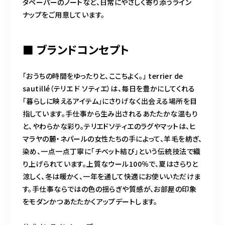
タペーパーのノートなど、日常にやさしく寄り添うライン
ナップをご用意しています。
■ ブランドコンセプト
「おうちの時間をゆったりと、ここちよく。」 terrier de
sautillé（テリエ ド ソティエ）は、毎日を豊かにしてくれる
「暮らしに映えるアイテム」にさりげなく出会える場所を目
指しています。手仕事から生み出されるあたたかな温もり
と、やわらかな彩り。テリエドソティエのラグやマットは、ヒ
マラヤの麓・ネパールの女性たちの手によって、羊毛を紡ぎ、
染め、一点一点丁寧に「チベット結び」という伝統技法で織
り上げられています。上質なウール100％で、夏はさらりと
涼しく、冬は暖かく、一年を通して快適にお使いいただけま
す。手仕事ならではの色の揺らぎや質感が、お部屋の印象
をモダンかつあたたかくアップデートします。