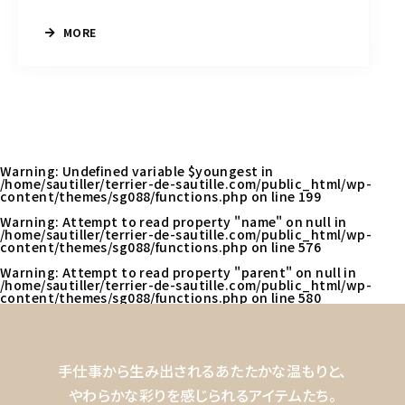
MORE
Warning
: Undefined variable $youngest in
/home/sautiller/terrier-de-sautille.com/public_html/wp-
content/themes/sg088/functions.php
on line
199
Warning
: Attempt to read property "name" on null in
/home/sautiller/terrier-de-sautille.com/public_html/wp-
content/themes/sg088/functions.php
on line
576
Warning
: Attempt to read property "parent" on null in
/home/sautiller/terrier-de-sautille.com/public_html/wp-
content/themes/sg088/functions.php
on line
580
手仕事から生み出されるあたたかな温もりと、
やわらかな彩りを感じられるアイテムたち。