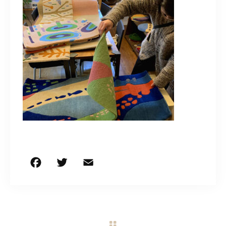
CONTACT
営業時間
11:00～18:00
土・日・祝日を除く
お問い合わせはこちら
F
T
E
共
a
w
m
有
c
it
ai
e
te
l