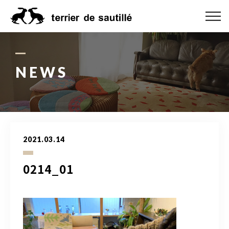
ABOUT US
CATEGORY
NEWS
PRODUCT
ORDER MADE
2021.03.14
RUG GUIDE
0214_01
NEWS
ONLINE SHOP