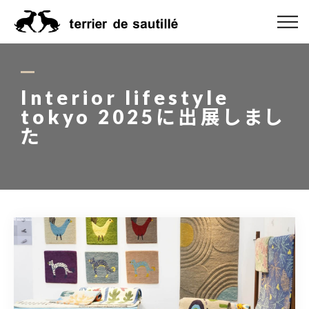
ABOUT US
CATEGORY
Interior lifestyle
tokyo 2025に出展しまし
PRODUCT
た
ORDER MADE
RUG GUIDE
NEWS
ONLINE SHOP