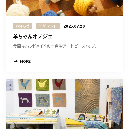
CONTACT
2025.07.20
お知らせ
ラグ・マット
営業時間
11:00～18:00
土・日・祝日を除く
羊ちゃんオブジェ
今回はハンドメイドの一点物アートピース・オブ...
お問い合わせはこちら
MORE