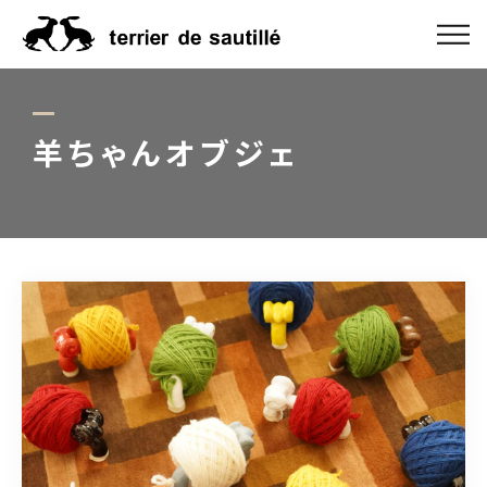
ABOUT US
CATEGORY
羊ちゃんオブジェ
PRODUCT
ORDER MADE
RUG GUIDE
NEWS
ONLINE SHOP