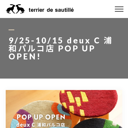
ABOUT US
CATEGORY
9/25-10/15 deux C 浦
和パルコ店 POP UP
PRODUCT
OPEN!
ORDER MADE
RUG GUIDE
NEWS
ONLINE SHOP