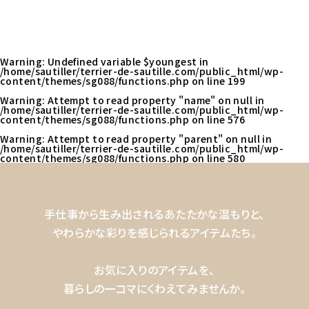
Warning
: Undefined variable $youngest in
/home/sautiller/terrier-de-sautille.com/public_html/wp-
content/themes/sg088/functions.php
on line
199
Warning
: Attempt to read property "name" on null in
/home/sautiller/terrier-de-sautille.com/public_html/wp-
content/themes/sg088/functions.php
on line
576
Warning
: Attempt to read property "parent" on null in
/home/sautiller/terrier-de-sautille.com/public_html/wp-
content/themes/sg088/functions.php
on line
580
手仕事から生み出されるあたたかな温もりと、
やわらかな彩りを感じられるアイテムたち。
お気に入りのアイテムを、
暮らしの一コマにくわえてみませんか。