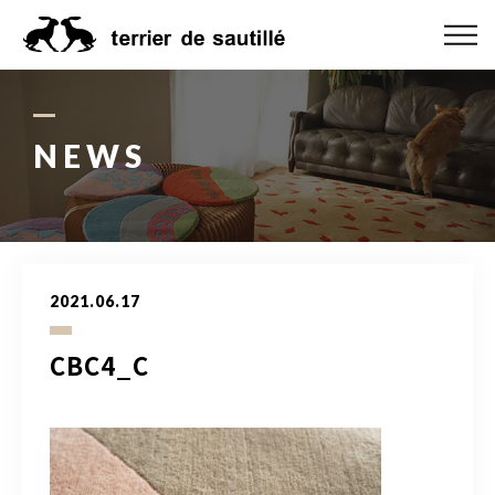
ABOUT US
CATEGORY
NEWS
PRODUCT
ORDER MADE
2021.06.17
RUG GUIDE
CBC4_C
NEWS
ONLINE SHOP