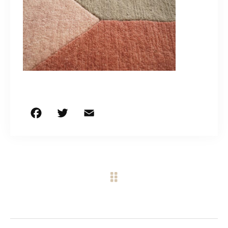
CONTACT
営業時間
11:00～18:00
土・日・祝日を除く
お問い合わせはこちら
F
T
E
共
a
w
m
有
c
it
ai
e
te
l
b
r
o
o