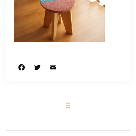
CONTACT
営業時間
11:00～18:00
土・日・祝日を除く
お問い合わせはこちら
F
T
E
共
a
w
m
有
c
it
ai
e
te
l
b
r
o
o