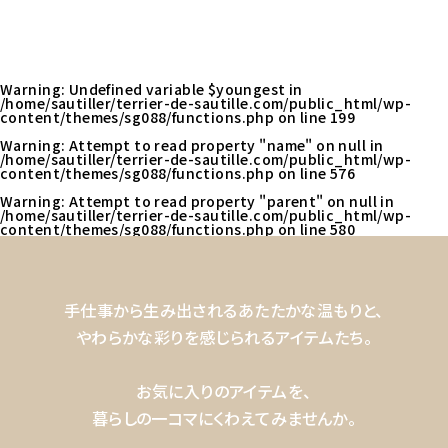
Warning
: Undefined variable $youngest in
/home/sautiller/terrier-de-sautille.com/public_html/wp-
content/themes/sg088/functions.php
on line
199
Warning
: Attempt to read property "name" on null in
/home/sautiller/terrier-de-sautille.com/public_html/wp-
content/themes/sg088/functions.php
on line
576
Warning
: Attempt to read property "parent" on null in
/home/sautiller/terrier-de-sautille.com/public_html/wp-
content/themes/sg088/functions.php
on line
580
手仕事から生み出されるあたたかな温もりと、
やわらかな彩りを感じられるアイテムたち。
お気に入りのアイテムを、
暮らしの一コマにくわえてみませんか。