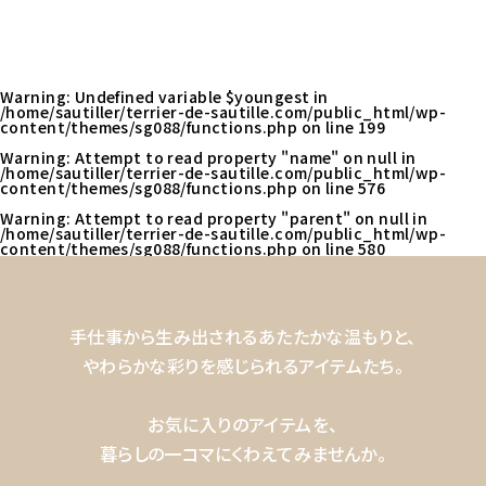
Warning
: Undefined variable $youngest in
/home/sautiller/terrier-de-sautille.com/public_html/wp-
content/themes/sg088/functions.php
on line
199
Warning
: Attempt to read property "name" on null in
/home/sautiller/terrier-de-sautille.com/public_html/wp-
content/themes/sg088/functions.php
on line
576
Warning
: Attempt to read property "parent" on null in
/home/sautiller/terrier-de-sautille.com/public_html/wp-
content/themes/sg088/functions.php
on line
580
手仕事から生み出されるあたたかな温もりと、
やわらかな彩りを感じられるアイテムたち。
お気に入りのアイテムを、
暮らしの一コマにくわえてみませんか。