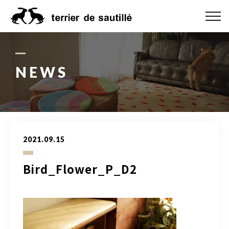
ABOUT US
CATEGORY
NEWS
PRODUCT
ORDER MADE
2021.09.15
RUG GUIDE
Bird_Flower_P_D2
NEWS
ONLINE SHOP