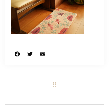
CONTACT
営業時間
11:00～18:00
土・日・祝日を除く
お問い合わせはこちら
F
T
E
共
a
w
m
有
c
it
ai
e
te
l
b
r
o
o