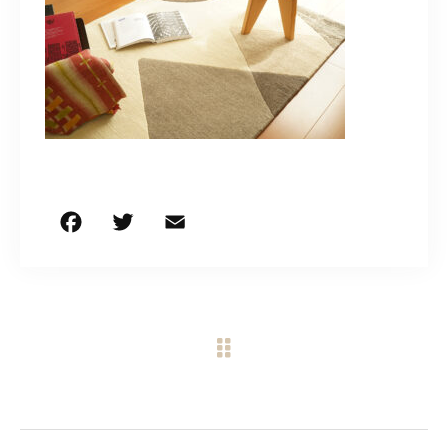
CONTACT
営業時間
11:00～18:00
土・日・祝日を除く
お問い合わせはこちら
F
T
E
共
a
w
m
有
c
it
ai
e
te
l
b
r
o
o