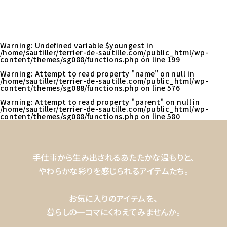
Warning
: Undefined variable $youngest in
/home/sautiller/terrier-de-sautille.com/public_html/wp-
content/themes/sg088/functions.php
on line
199
Warning
: Attempt to read property "name" on null in
/home/sautiller/terrier-de-sautille.com/public_html/wp-
content/themes/sg088/functions.php
on line
576
Warning
: Attempt to read property "parent" on null in
/home/sautiller/terrier-de-sautille.com/public_html/wp-
content/themes/sg088/functions.php
on line
580
手仕事から生み出されるあたたかな温もりと、
やわらかな彩りを感じられるアイテムたち。
お気に入りのアイテムを、
暮らしの一コマにくわえてみませんか。