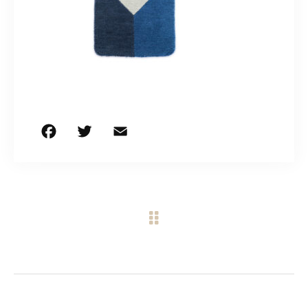
CONTACT
営業時間
11:00～18:00
土・日・祝日を除く
F
T
E
共
お問い合わせはこちら
a
w
m
有
c
it
ai
e
te
l
b
r
o
o
k