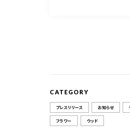
c
it
ai
e
te
l
b
r
o
o
k
CATEGORY
プレスリリース
お知らせ
フラワー
ウッド