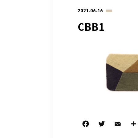
2021.06.16
CBB1
F
T
E
a
w
m