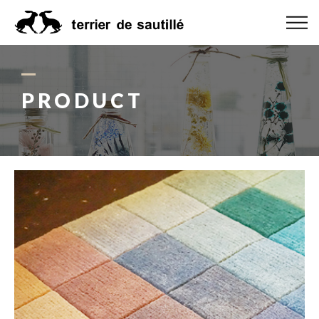
ABOUT US
CATEGORY
PRODUCT
PRODUCT
ORDER MADE
RUG GUIDE
NEWS
ONLINE SHOP