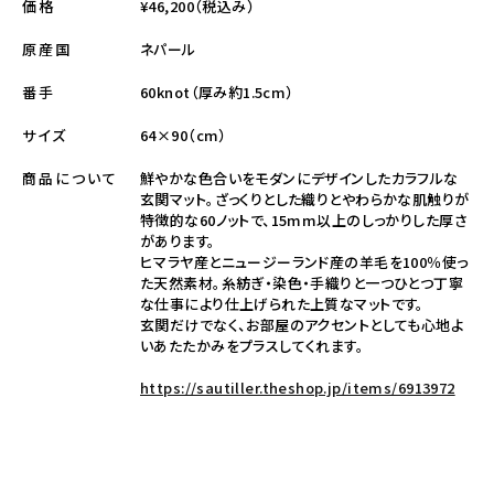
¥46,200（税込み）
価格
ネパール
原産国
60knot（厚み約1.5cm）
番手
64×90（cm）
サイズ
鮮やかな色合いをモダンにデザインしたカラフルな
商品について
玄関マット。ざっくりとした織りとやわらかな肌触りが
特徴的な60ノットで、15mm以上のしっかりした厚さ
があります。
ヒマラヤ産とニュージーランド産の羊毛を100％使っ
た天然素材。糸紡ぎ・染色・手織りと一つひとつ丁寧
な仕事により仕上げられた上質なマットです。
玄関だけでなく、お部屋のアクセントとしても心地よ
いあたたかみをプラスしてくれます。
https://sautiller.theshop.jp/items/6913972