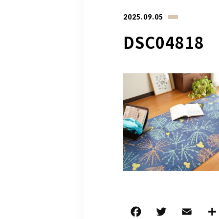
2025.09.05
DSC04818
F
T
E