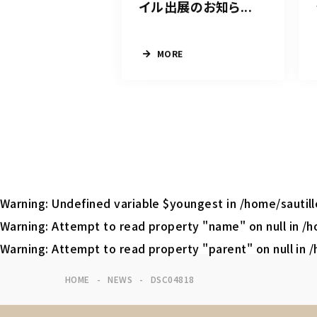
イル出展のお知ら...
MORE
Warning
: Undefined variable $youngest in
/home/sautil
Warning
: Attempt to read property "name" on null in
/h
Warning
: Attempt to read property "parent" on null in
/
HOME
NEWS
DSC04818