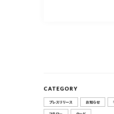
a
w
m
c
it
ai
e
te
l
b
r
o
o
k
CATEGORY
プレスリリース
お知らせ
フラワー
ウッド