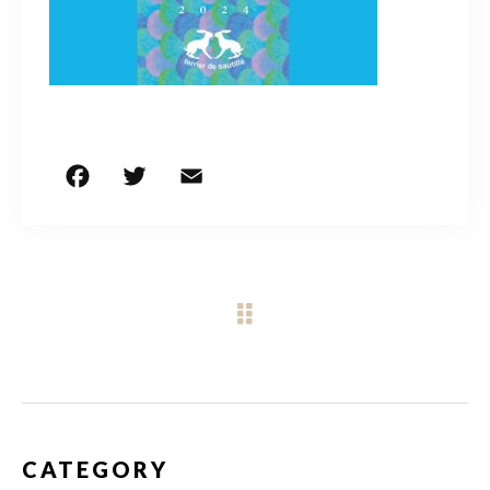
CONTACT
営業時間
11:00～18:00
土・日・祝日を除く
F
T
E
共
a
w
m
有
お問い合わせはこちら
c
it
ai
e
te
l
b
r
o
o
k
CATEGORY