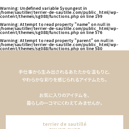
Warning
: Undefined variable $youngest in
/home/sautiller/terrier-de-sautille.com/public_html/wp-
content/themes/sg088/functions.php
on line
199
Warning
: Attempt to read property "name" on null in
/home/sautiller/terrier-de-sautille.com/public_html/wp-
content/themes/sg088/functions.php
on line
576
Warning
: Attempt to read property "parent" on null in
/home/sautiller/terrier-de-sautille.com/public_html/wp-
content/themes/sg088/functions.php
on line
580
手仕事から生み出されるあたたかな温もりと、
やわらかな彩りを感じられるアイテムたち。
お気に入りのアイテムを、
暮らしの一コマにくわえてみませんか。
terrier de sautillé