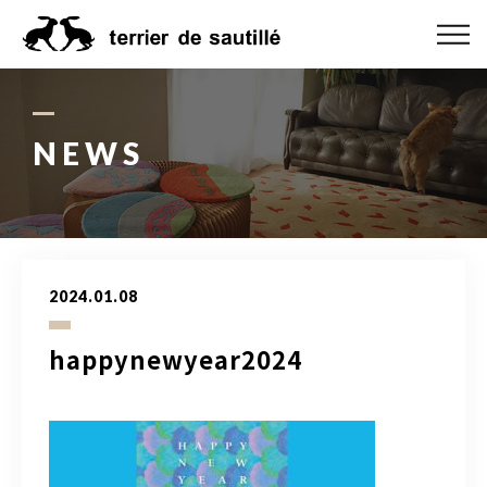
ABOUT US
CATEGORY
NEWS
PRODUCT
ORDER MADE
2024.01.08
RUG GUIDE
happynewyear2024
NEWS
ONLINE SHOP