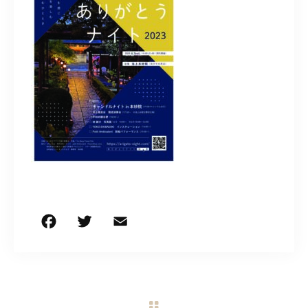
CONTACT
営業時間
11:00～18:00
土・日・祝日を除く
お問い合わせはこちら
F
T
E
共
a
w
m
有
c
it
ai
e
te
l