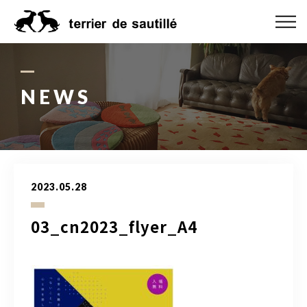
ABOUT US
CATEGORY
NEWS
PRODUCT
ORDER MADE
2023.05.28
RUG GUIDE
03_cn2023_flyer_A4
NEWS
ONLINE SHOP