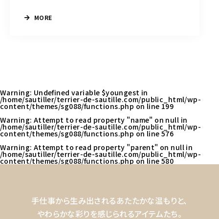
MORE
Warning
: Undefined variable $youngest in
/home/sautiller/terrier-de-sautille.com/public_html/wp-
content/themes/sg088/functions.php
on line
199
Warning
: Attempt to read property "name" on null in
/home/sautiller/terrier-de-sautille.com/public_html/wp-
content/themes/sg088/functions.php
on line
576
Warning
: Attempt to read property "parent" on null in
/home/sautiller/terrier-de-sautille.com/public_html/wp-
content/themes/sg088/functions.php
on line
580
手仕事から生み出されるあたたかな温もりと、
やわらかな彩りを感じられるアイテムたち。