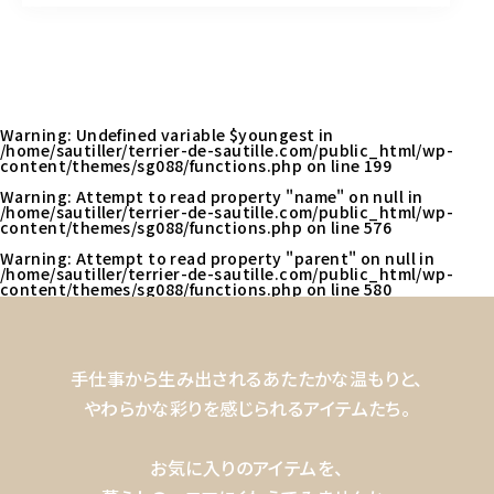
Warning
: Undefined variable $youngest in
/home/sautiller/terrier-de-sautille.com/public_html/wp-
content/themes/sg088/functions.php
on line
199
Warning
: Attempt to read property "name" on null in
/home/sautiller/terrier-de-sautille.com/public_html/wp-
content/themes/sg088/functions.php
on line
576
Warning
: Attempt to read property "parent" on null in
/home/sautiller/terrier-de-sautille.com/public_html/wp-
content/themes/sg088/functions.php
on line
580
手仕事から生み出されるあたたかな温もりと、
やわらかな彩りを感じられるアイテムたち。
お気に入りのアイテムを、