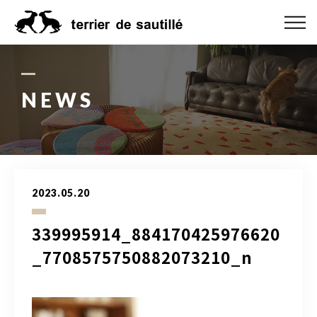
ABOUT US
CATEGORY
NEWS
PRODUCT
ORDER MADE
2023.05.20
RUG GUIDE
339995914_884170425976620
NEWS
_7708575750882073210_n
ONLINE SHOP