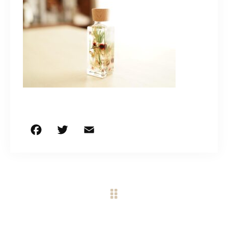
CONTACT
営業時間
11:00～18:00
土・日・祝日を除く
お問い合わせはこちら
F
T
E
共
a
w
m
有
c
it
ai
e
te
l
b
r
o