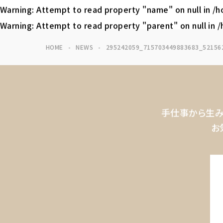
Warning
: Attempt to read property "name" on null in
/h
Warning
: Attempt to read property "parent" on null in
/
HOME
NEWS
295242059_715703449883683_52156
手仕事から生み
お