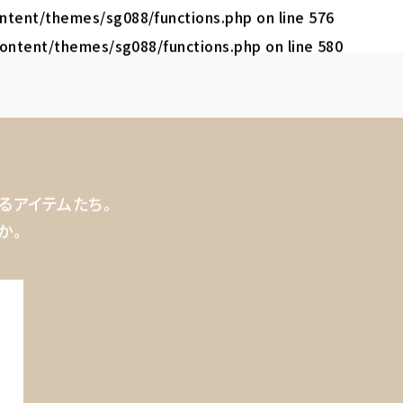
content/themes/sg088/functions.php
on line
576
-content/themes/sg088/functions.php
on line
580
るアイテムたち。
か。