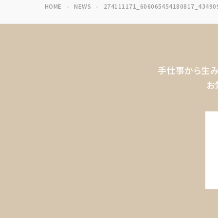
HOME
NEWS
274111171_606065454180817_43490
手仕事から生み
お