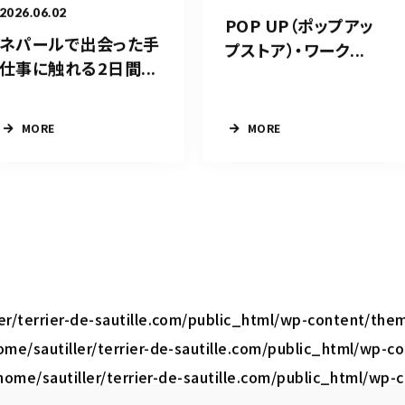
2026.06.02
POP UP（ポップアッ
ネパールで出会った手
プストア）・ワーク...
仕事に触れる2日間...
MORE
MORE
ler/terrier-de-sautille.com/public_html/wp-content/the
ome/sautiller/terrier-de-sautille.com/public_html/wp-
home/sautiller/terrier-de-sautille.com/public_html/wp