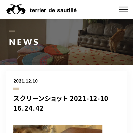
ABOUT US
CATEGORY
NEWS
PRODUCT
ORDER MADE
2021.12.10
RUG GUIDE
スクリーンショット 2021-12-10
NEWS
16.24.42
ONLINE SHOP