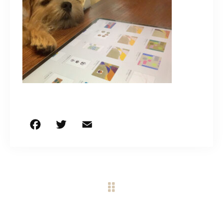
CONTACT
営業時間
11:00～18:00
土・日・祝日を除く
お問い合わせはこちら
F
T
E
共
a
w
m
有
c
it
ai
e
te
l
b
r
o
o