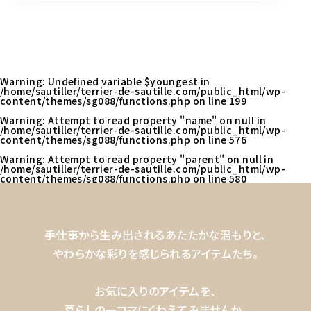
Warning
: Undefined variable $youngest in
/home/sautiller/terrier-de-sautille.com/public_html/wp-
content/themes/sg088/functions.php
on line
199
Warning
: Attempt to read property "name" on null in
/home/sautiller/terrier-de-sautille.com/public_html/wp-
content/themes/sg088/functions.php
on line
576
Warning
: Attempt to read property "parent" on null in
/home/sautiller/terrier-de-sautille.com/public_html/wp-
content/themes/sg088/functions.php
on line
580
手仕事から生み出されるあたたかな温もりと、
やわらかな彩りを感じられるアイテムたち。
お気に入りのアイテムを、
暮らしの一コマにくわえてみませんか。