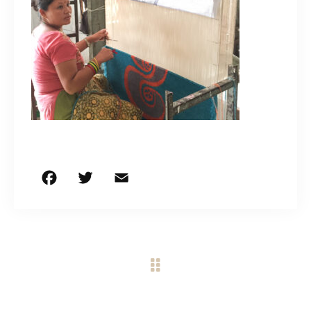
CONTACT
営業時間
11:00～18:00
土・日・祝日を除く
お問い合わせはこちら
F
T
E
共
a
w
m
有
c
it
ai
e
te
l
b
r
o