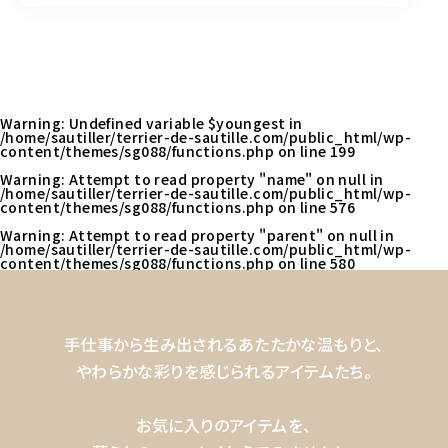
Warning
: Undefined variable $youngest in
/home/sautiller/terrier-de-sautille.com/public_html/wp-
content/themes/sg088/functions.php
on line
199
Warning
: Attempt to read property "name" on null in
/home/sautiller/terrier-de-sautille.com/public_html/wp-
content/themes/sg088/functions.php
on line
576
Warning
: Attempt to read property "parent" on null in
/home/sautiller/terrier-de-sautille.com/public_html/wp-
content/themes/sg088/functions.php
on line
580
手仕事から生み出されるあたたかな温もりと、
やわらかな彩りを感じられるアイテムたち。
お気に入りのアイテムを、