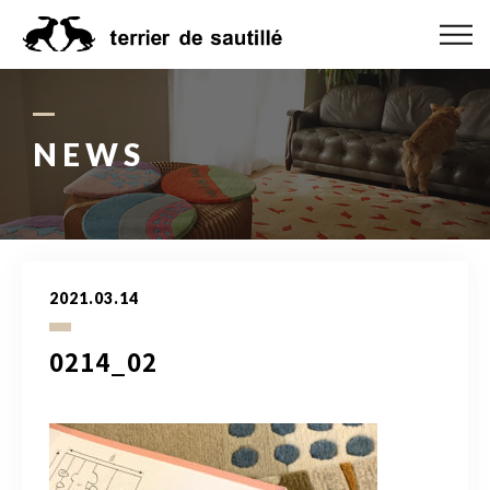
ABOUT US
CATEGORY
NEWS
PRODUCT
ORDER MADE
2021.03.14
RUG GUIDE
0214_02
NEWS
ONLINE SHOP