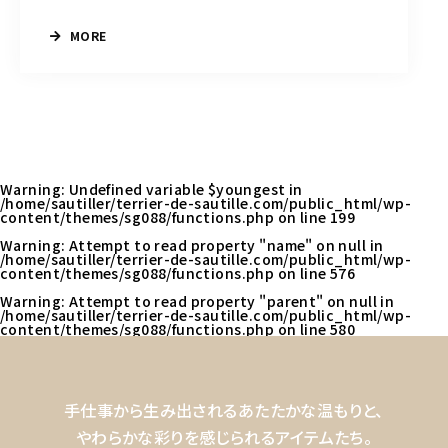
MORE
Warning
: Undefined variable $youngest in
/home/sautiller/terrier-de-sautille.com/public_html/wp-
content/themes/sg088/functions.php
on line
199
Warning
: Attempt to read property "name" on null in
/home/sautiller/terrier-de-sautille.com/public_html/wp-
content/themes/sg088/functions.php
on line
576
Warning
: Attempt to read property "parent" on null in
/home/sautiller/terrier-de-sautille.com/public_html/wp-
content/themes/sg088/functions.php
on line
580
手仕事から生み出されるあたたかな温もりと、
やわらかな彩りを感じられるアイテムたち。