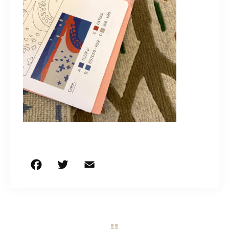
CONTACT
営業時間
11:00～18:00
土・日・祝日を除く
お問い合わせはこちら
F
T
E
共
a
w
m
有
c
it
ai
e
te
l